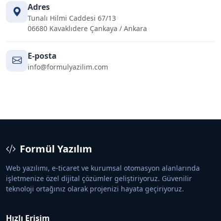
Adres
Tunalı Hilmi Caddesi 67/13
06680 Kavaklıdere Çankaya / Ankara
E-posta
info@formulyazilim.com
Formül Yazılım
Web yazılımı, e-ticaret ve kurumsal otomasyon alanlarında
işletmenize özel dijital çözümler geliştiriyoruz. Güvenilir
teknoloji ortağınız olarak projenizi hayata geçiriyoruz.
Hızlı Erişim